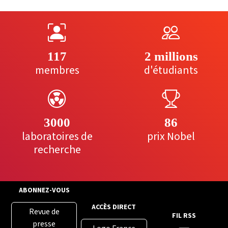
117
2 millions
membres
d'étudiants
3000
86
laboratoires de
prix Nobel
recherche
ABONNEZ-VOUS
ACCÈS DIRECT
Revue de
FIL RSS
presse